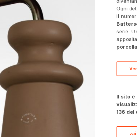
diventan
Ogni det
il numer
Batters
serie. U
apposita
porcell
Ved
Il sito 
visualiz
136 del 
vai