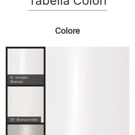
Tabella Colori
Colore
8 -Smalto
Bianco
57- Bianco Matt