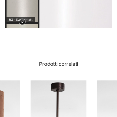
82 - Stone Matt
51 - Smalto
Tortora
Prodotti correlati
89 - Smalto Rosa