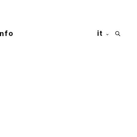
info
it