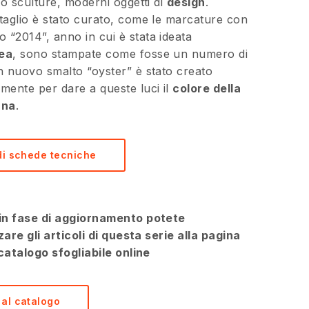
o sculture, moderni oggetti di
design
.
taglio è stato curato, come le marcature con
o “2014”, anno in cui è stata ideata
ea
, sono stampate come fosse un numero di
n nuovo smalto “oyster” è stato creato
mente per dare a queste luci il
colore della
ana
.
i schede tecniche
è in fase di aggiornamento potete
zare gli articoli di questa serie alla pagina
catalogo sfogliabile online
 al catalogo