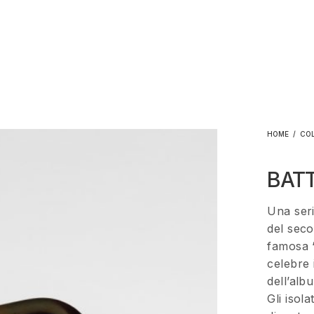
HOME
/
CO
BAT
Una serie
del sec
famosa 
celebre 
dell’alb
Gli isola