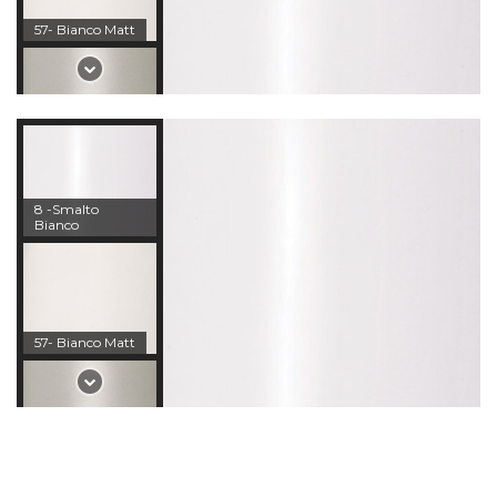
57- Bianco Matt
89 - Smalto Rosa
82 - Stone Matt
88 - Acqua Matt
8 -Smalto
Bianco
51 - Smalto
Tortora
52 - Smalto
Licheni
57- Bianco Matt
89 - Smalto Rosa
98 - Giallo Napoli
Smalto
82 - Stone Matt