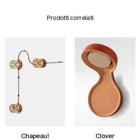
88 - Acqua Matt
78 - Lemon Matt
Prodotti correlati
51 - Smalto
Tortora
52 - Smalto
Licheni
90 - Melon
Smalto
89 - Smalto Rosa
98 - Giallo Napoli
Smalto
91 - Senape Matt
88 - Acqua Matt
78 - Lemon Matt
92 - Flesh Matt
52 - Smalto
Licheni
90 - Melon
Smalto
Chapeau!
Clover