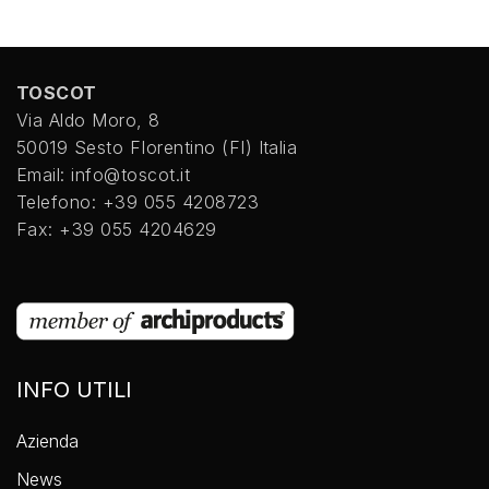
92 - Flesh Matt
76 - Wine Matt
TOSCOT
93 - Khaki Matt
Via Aldo Moro, 8
80 - Orange
Matt
50019 Sesto FIorentino (FI) Italia
Email: info@toscot.it
94 - Brick Matt
Telefono: +39 055 4208723
70 - Moka Matt
Fax: +39 055 4204629
50 -Smalto
Carminio
93 - Khaki Matt
99 - Marino
Smalto
76 - Wine Matt
INFO UTILI
93 - Khaki Matt
Azienda
97 - Salvia Matt
News