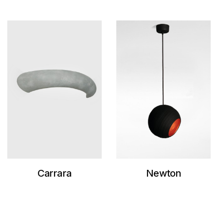
80 - Orange
Matt
98 - Giallo Napoli
Smalto
91 - Senape Matt
50 -Smalto
Carminio
78 - Lemon Matt
92 - Flesh Matt
76 - Wine Matt
90 - Melon
Smalto
80 - Orange
Matt
94 - Brick Matt
Carrara
Newton
91 - Senape Matt
50 -Smalto
Carminio
93 - Khaki Matt