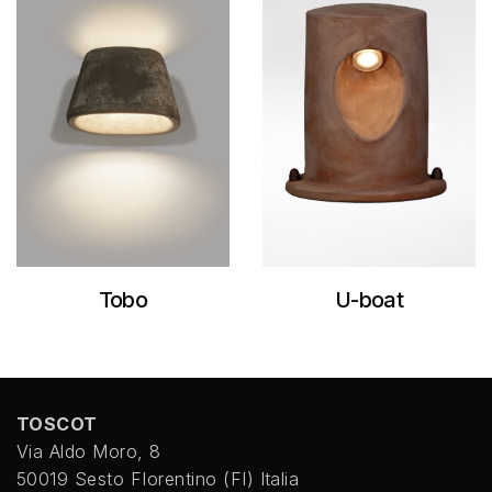
Tobo
U-boat
TOSCOT
Via Aldo Moro, 8
50019 Sesto FIorentino (FI) Italia