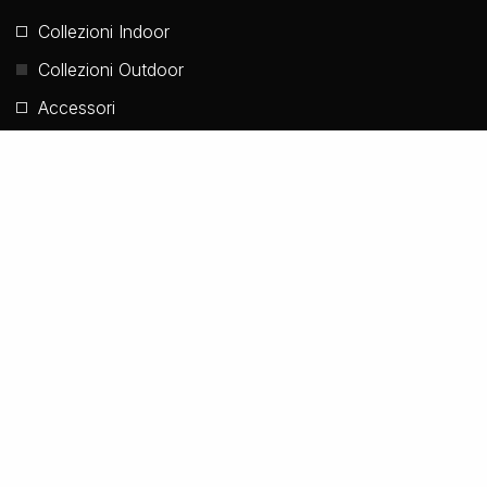
Collezioni Indoor
Collezioni Outdoor
Accessori
Novità
DOWNLOAD
Catalogo sfogliabile 2023
Catalogo PDF File
© 2002-2026 TOSCOT / All Rights Reserved / P. IVA
02325190482 /
Credits