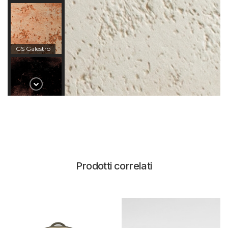
GS Galestro
CT Corten
SC Schwarz
Prodotti correlati
GN
GalestroNero