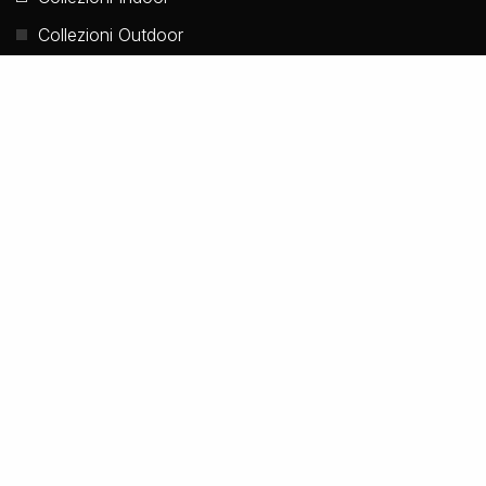
Collezioni Outdoor
Accessori
Novità
DOWNLOAD
Catalogo sfogliabile 2023
Catalogo PDF File
© 2002-2026 TOSCOT / All Rights Reserved / P. IVA
02325190482 /
Credits