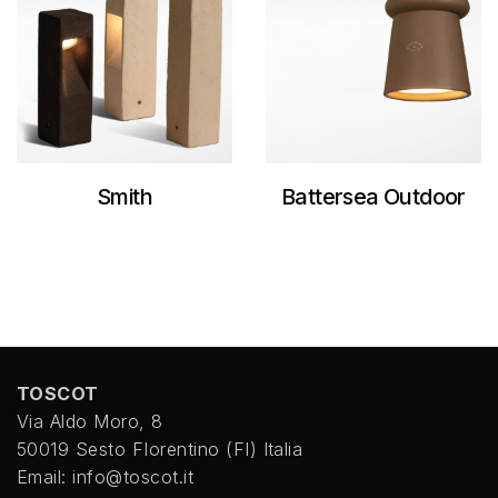
Smith
Battersea Outdoor
TOSCOT
Via Aldo Moro, 8
50019 Sesto FIorentino (FI) Italia
Email: info@toscot.it